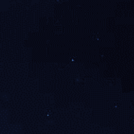
下一篇：
火箭媒体人揭秘09年总决赛姚麦缺