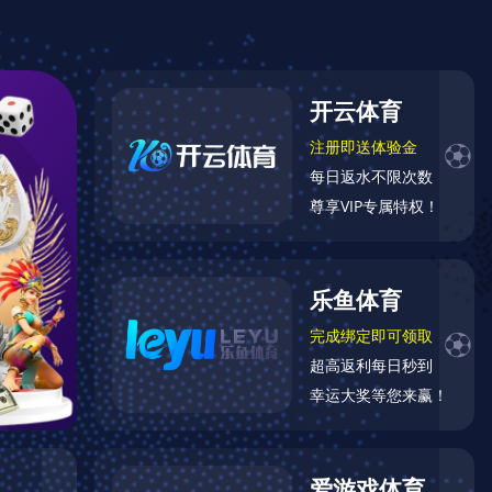
注册入口
赛事与数据服务
持
APP下载
与
网页使用
，每日同步更新
握比赛节奏。