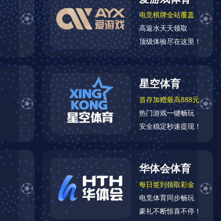
首页
/
体育资讯
和球员之间的默契，湖人成功锁定了季后赛资
星魔术师约翰逊。他不仅为球队提供了技战
湖人队本赛季的表现、魔术师约翰逊对球队
得了显著提升。特别是在主场比赛中，湖人
。