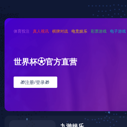
雷火在线
AP
欢迎访问
雷火在线
，提供全面覆盖足
千场比赛，