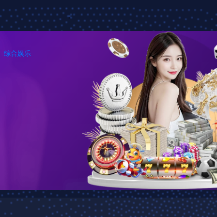
App下载
关于我们
体育资讯
P与网页版入口｜畅享全球体育
球、篮球、电竞等项目的赛事资讯与数据内容， 支
聚焦热门体育内容， 助您轻松获取赛事动态，掌
手机App
网页版