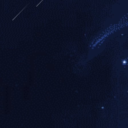
3、未来展望及挑战
随着季后赛即将开始，洛杉矶湖人面临着
际，保持健康和稳定状态将是球队必须解
此外，各支对手都是经过严格考验的劲旅
的对手，将直接影响到湖人的晋级之路。
4、分析潜在季后赛对手
在即将到来的季后赛中，各支球队均已做
验，这给新晋级者带来了不小压力。因此
金州勇士作为过去几个赛季以来的一支强
加精准，同时要注意控制失误，以免被勇
另一方面，与菲尼克斯太阳交锋时则需谨