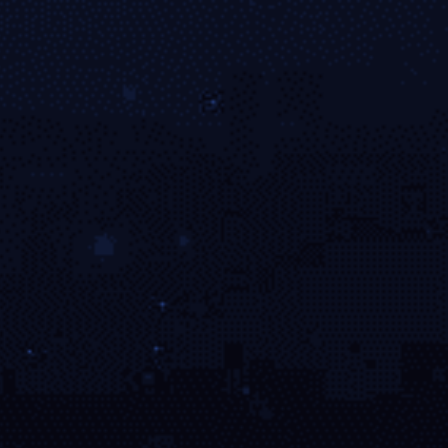
足女足青年
、女足及青年队的三冠荣誉，这一...
联系我们
快速导航
建省深圳市人民路416號公寓
App下载
关于我们
upport@littlecayaz.com
隐私政策
用户协议
网站地图