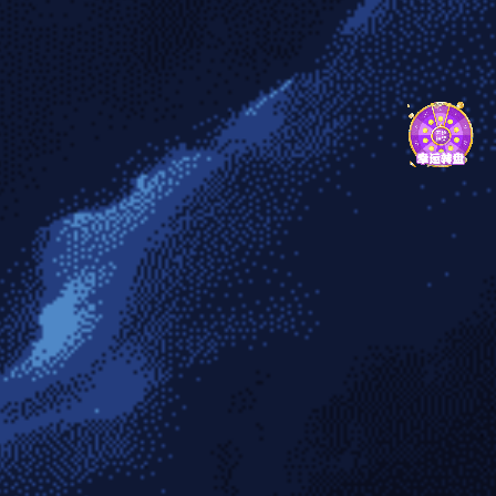
每一场比赛都将异常艰难。在强敌环伺之
在接下来的比赛中，如何有效应对不同风格
法。
克斯太阳等，他们都有着丰富的季后赛经
对这样一个老牌劲旅，湖人在进攻端需要更
取胜概率。
状态，将会给任何防线造成巨大的威胁。因