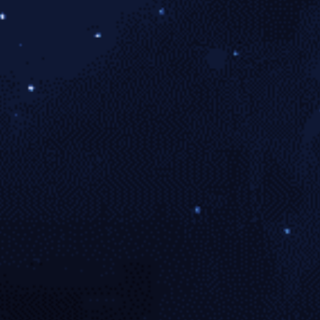
上一篇：
菲利克斯精彩侧身射门B费角球助…
相关推荐文章
武汉三镇南看台赛前TIFO展
在武汉三镇的比赛中，南看台的赛前T
2026-06-15
特拉布宗计划续租奥纳纳至202
特拉布宗计划续租奥纳纳至2027年
2026-06-17
斯基拉曝布朗加盟拜仁已确认转
近日，关于斯基拉曝布朗加盟拜仁慕