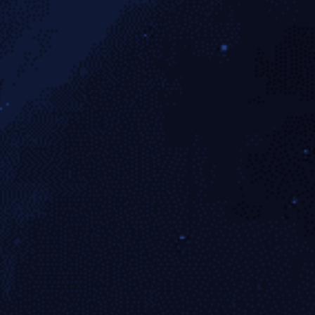
示拨云见日主
IFO展示以“拨云见日”为主题，深...
7年6月以
6月的决定，是为了进一步增强球队...
会费5500
尼黑的消息引起了广泛关注。根据...