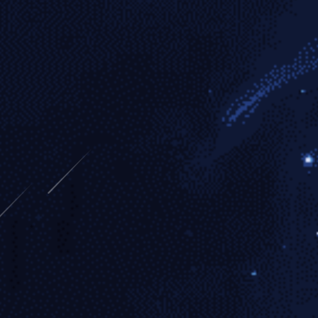
3、字母哥交易传闻解析
近年来，字母哥作为联盟顶尖球星之一，
球队进行交易依然相距甚远，这其中涉及
首先，从团队构建角度考虑，字母哥是雄鹿
设强大的阵容。而任何涉及他的交易都必
其次，从市场价值来看，字母哥不仅是一
具价值的。因此，在没有绝对必要情况下
4、未来发展趋势展望
尽管目前关于字母哥是否会被交易的问题
雄鹿队及其核心球员动向，以便及时调整
同时，我们也可以看到，如今联盟内对球