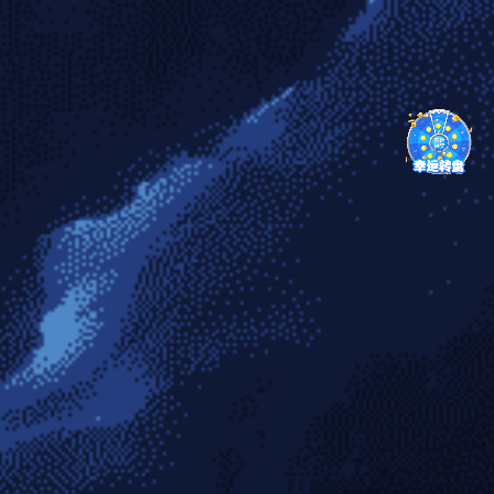
易传闻层出不穷。然而，目前来看，与其他
，因此球队管理层自然希望能够围绕他继续建
吸引力，对于雄鹿队及其赞助商来说都是极
话题仍将持续热议。各支球队都会密切关注
变传统意义上的球队构建方式，那些拥有顶