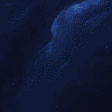
而这直接影响到每个赛季球员签约和转会策略的发展方向。
hams之间良好的沟通合作，将为双方提供更清晰的信息指导
满故事的人物关系和职业道德观念。
更深层次地反映了现代体育生态下各种利益交织所形成的新常态
今篮球圈内信息交流的重要性，以及各方力量如何相互制衡以维
4e0f6c5d0ff2dd9e22b232cb7cd62c4e4fe20虽然前
更多亮点与期待。