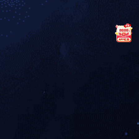
。而对于广大篮球迷而言，他们期待的不仅是
。从里弗斯与Shams之间友好的互动，到
护自身利益。
路漫漫，但只要保持理智与耐心，相信所有参与者都能找到最