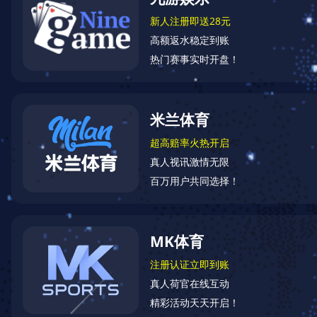
里弗斯坦言与Shams无意让
2026-06-04 01:37
91 次阅读
近日，NBA的动态再度引发了广泛关注，
Shams并无意让其难堪，这一表态不仅
仍然处于初步阶段，各方意见分歧明显。这
传闻的背景以及未来可能的发展方向，为
1、里弗斯与Shams关
里弗斯作为NBA的一名资深教练，其职业
记者不仅仅是信息的传播者，更是他了解