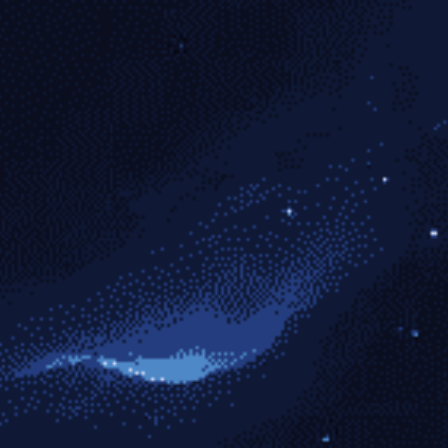
尖球星的平台将开始迎来更多竞争挑战。
最终，不论未来局势如何发展，里弗斯与S
精彩比赛，也是背后那些鲜为人知但却充
总结：
整体来看，此次事件不仅仅关乎个人关系，
有关字母哥潜在交易的问题，都体现出当
A25173b8d5c71cf7f43fc772c2a
佳的发展路径，为即将到来的新赛季增添