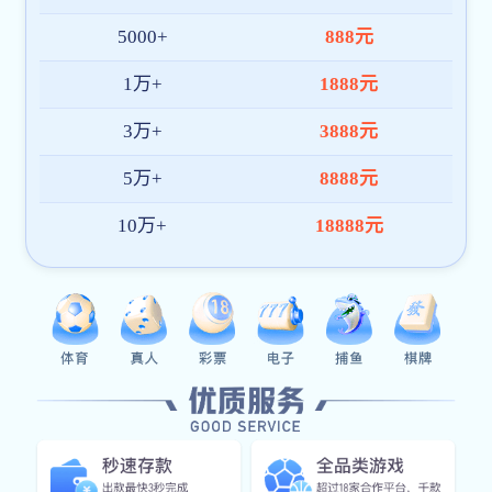
班能够多次获得空位机会。而在内线方面，则因为缺
乏身体对抗，使得对手可以轻松完成扣篮或近距离投
篮，这无疑是致命的一环。
此外，团队配合不足也是导致防守失利的重要原因。
在关键时刻，没有人能够站出来进行有效补位和协
防，这令文班抓住机会，多次打成反击。这种糟糕的
防守表现直接反映了球队整体战术执行力的问题。
2、投篮表现及其影响
除了防守问题外，森林狼队在进攻端同样遭遇了重
创。在这场比赛中，他们仅以19次成功投篮命中，而
更为严重的是，被盖帽次数竟高达22次。这一数据充
分体现出球队在面对强大防守时所显示出的脆弱。