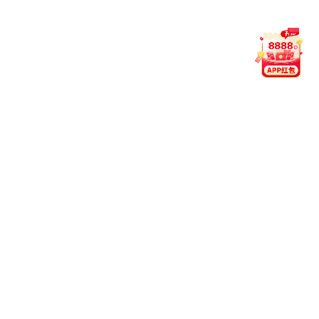
于自己的篮球梦想！
上一篇：
森林狼对阵文班防守表现惨淡投篮…
下一篇：
深圳外籍助教赞贺希宁竞争心独特
相关推荐文章