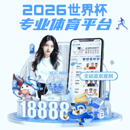
注册入口
雷火在线
APP与网页版入口｜
畅享全球体育赛事与数据服务
欢迎访问
雷火在线
，提供全面覆盖足球、篮
球、电竞等项目的赛事资讯与数据内容， 支持
APP下载
与
网页使用
，每日同步更新千场比
赛，聚焦热门体育内容， 助您轻松获取赛事动
态，掌握比赛节奏。
手机App
网页版