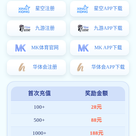
尽管面临伤病困扰，他依然能够在比赛中保持高水平
的发挥，场均贡献21.6分，成为球队的重要支柱。本
文将从爱德华兹的竞技状态、心理素质、团队贡献和
未来前景四个方面深入探讨他在季后赛中的出色表
现，以及这一切对他的职业生涯意味着什么。
1、爱德华兹的竞技状态
安东尼·爱德华兹在本赛季季后赛中的表现可谓是惊艳
绝伦。他虽然受到伤病影响，但依然能够通过强大的
身体素质和卓越的技术能力，在场上持续输出得分。
他的投篮命中率不降反升，特别是在关键时刻，总能
展现出超强的得分能力，这让对手十分头疼。
除了投篮之外，爱德华兹在场上的运动能力也是他成
功的重要因素。他能够迅速突破对方防线，以速度和