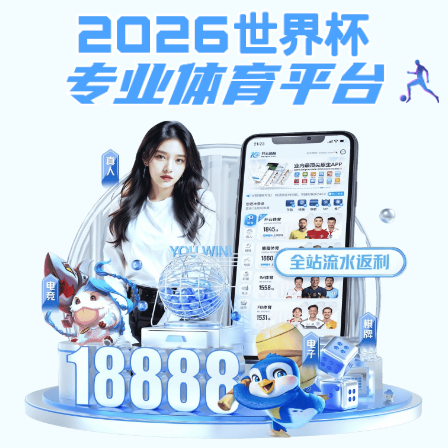
注册入口
雷火在线
APP与网页版入口｜
畅享全球体育赛事与数据服务
欢迎访问
雷火在线
，提供全面覆盖足球、篮
球、电竞等项目的赛事资讯与数据内容， 支持
APP下载
与
网页使用
，每日同步更新千场比
赛，聚焦热门体育内容， 助您轻松获取赛事动
态，掌握比赛节奏。
手机App
网页版