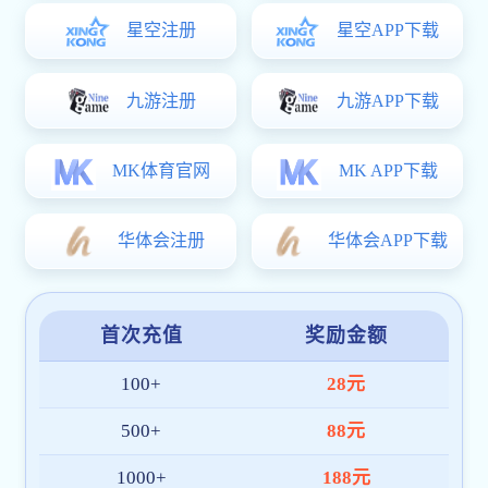
面。深圳一位外籍助教近日对希宁的表现给予了高度
赞赏，认为其竞争心以及与众不同的特点使他在众多
选手中脱颖而出。本文将从四个方面进行详细阐述：
首先分析希宁的拼搏精神，其次探讨他的创新思维，
再者关注他的人际交往能力，最后讨论他对团队合作
的理解与实践。这些因素共同塑造了希宁独特的竞争
优势，使得他在激烈的赛事中脱颖而出，赢得了外界
的认可和赞誉。
1、拼搏精神的重要性
拼搏精神是任何成功人士不可或缺的一部分。在深圳
这位外籍助教看来，希宁展现出的拼搏精神，不仅体
现在训练中的刻苦努力，更体现在面对挑战时不轻言
放弃的态度。他始终相信，坚持不懈才能迎来希望，