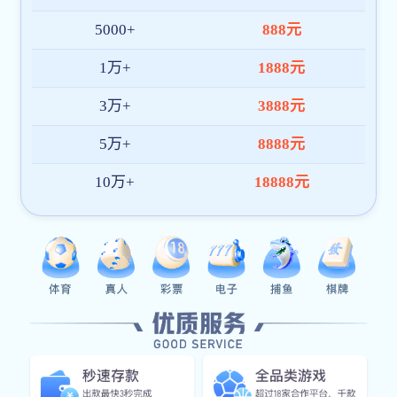
这种信念深深感染着周围的人。
通过日常训练和比赛，希宁不断突破自我极限。每一
次失利都没有让他气馁，而是促使他更加努力地去分
析自己的不足，并加以改进。这种自我反省和积极向
上的态度，使得他在每一次竞赛中都能迅速调整状
态，以最佳面貌迎接挑战。
此外，他还鼓励身边的人一起进步，通过分享自己的
经验与心得，让团队整体水平提高。这种积极向上的
氛围不仅增强了团队凝聚力，也让更多人愿意投身于
追求卓越的道路上。
2、创新思维带来的优势
在竞争激烈的环境中，拥有创新思维往往能够帮助一
个人在众多选手中脱颖而出。希宁凭借其独特的视