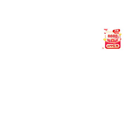
强公众意识，我们才能够走出这个困境，为未来创造
一个更为美好的竞技环境。在这个过程中，每位参与
者都有责任站出来，共同捍卫我们热爱的这项运动!
上一篇：
深圳外籍助教赞贺希宁竞争心独特…
下一篇：
阿努诺比右腿筋拉伤场均214分命
相关推荐文章