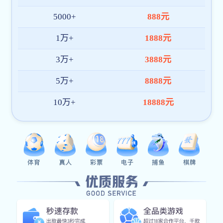
效战术。随着比赛激烈程度增加，许多球员开始运用
这种手法来转变场上局势。
在篮球历史上，早期阶段虽然也有类似行为，但由于
技术和裁判水平有限，这些行为往往较难被发现。然
而，在现代篮球中，由于视频回放技术的发展以及裁
判执法水平的提高，加上社交媒体的广泛传播，使得
任何一个细节都可能暴露无遗。
特别是在高强度、高对抗的比赛中，一些球员为了获
得更多罚球机会或改变对方战术选择，不惜采用假摔
方式。这种趋势逐渐引发了社会各界对于竞技体育诚
信度及公平性的深思。
2、假摔现象普遍性分析
根据相关统计数据显示，如今NBA等顶级联赛中，每