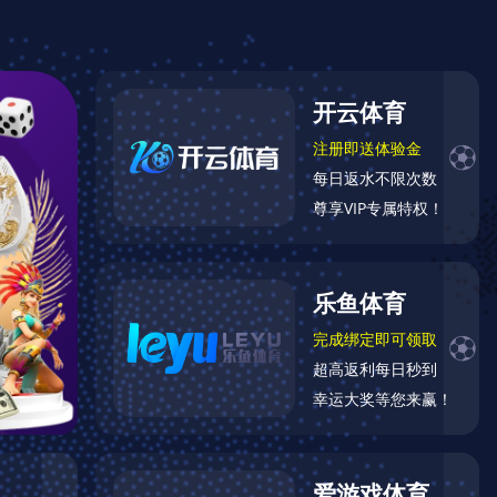
注册入口
赛事与数据服务
持
APP下载
与
网页使用
，每日同步更新
握比赛节奏。