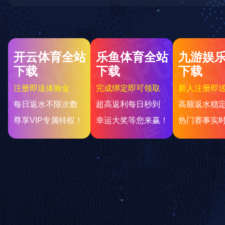
与此同时，内托作为球队的主力守门员，
是严重伤病，但为了保证他们在长期赛季
这两位球员相继受伤，不仅令教练组感到
们会对球队造成一定程度上的打击。
2、对球队整体实力的影
加纳乔与内托的缺阵，无疑会直接影响蓝
而他的缺席，将使得球队在进攻端失去了
而在防守端，内托作为首发门将，其经验
场，防线可能会出现更多漏洞，对手也更
总体来看，两位核心球员同时缺阵，对于
陷入困境。