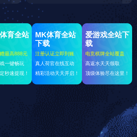
医学检查后被诊断为轻微拉伤。虽然这并不
在关键比赛中的作用是不可或缺的，缺少他
快的前锋，他能够为球队创造出很多机会。
救成功率高达80%以上。一旦他无法上
补这一空缺，否则可能会导致接下来的比赛