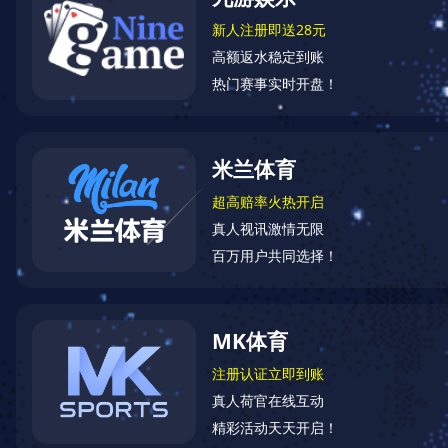
加纳乔与内托因轻伤缺席蓝军
2026-07-05 15:04
57 次阅读
在近期的足球赛事中，加纳乔与内托因轻
体实力，也让球迷们对即将到来的比赛充
探讨，力求全面分析这一事件对蓝军及其
1、加纳乔与内托的受伤
加纳乔和内托在训练中因轻伤缺席，这一
表现备受期待。然而，在最近的一次训练