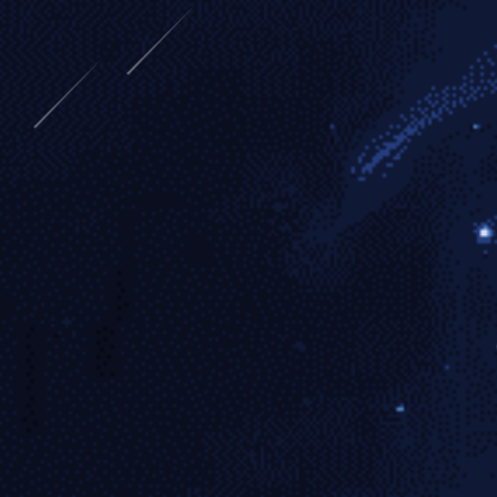
3、替补球员能否填补空
面对加纳乔与内托双双受伤的问题，替补
锋或者老将来承担责任。然而，这些替补
至于门将位置，一些年轻门将在训练中表
源，将是考验教练智慧的重要环节。
总之，目前蓝军面临的不仅是人员短缺问
为球队注入新的活力。
4、未来展望与期待
尽管目前加纳乔与内托因轻伤未能进入大
可能会迅速回归，并以更加饱满的状态投
而对于整个团队而言，这也是一次磨砺机
有积极作用。这种经历或许能让队伍更加成