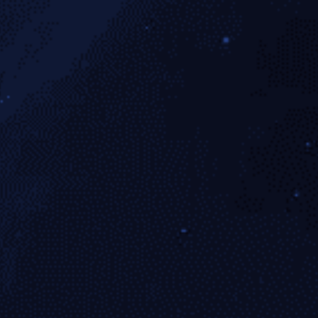
闻称其为假
替的传闻层出不穷，这些消息常常引...
恩茅斯视其
色，已经打入12球，成为伯恩茅斯队...
飞回杭州进
结束，球队随即乘坐航班返回杭州，...