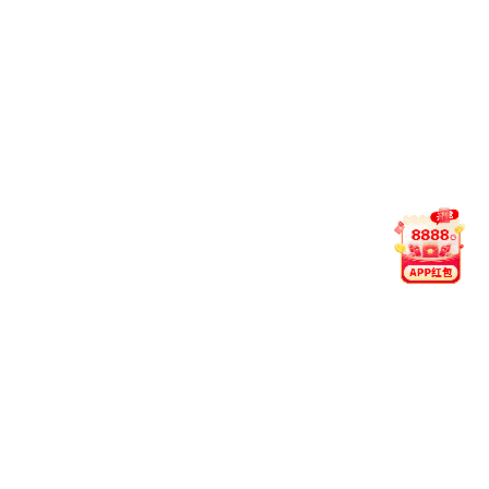
上一篇：
加纳乔与内托因轻伤缺席蓝军大名…
下一篇：
鲁尼分析阿森纳赛程优势或全胜夺
相关推荐文章