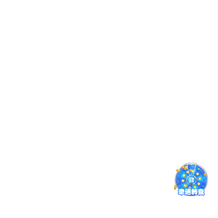
此外，从心理层面来看，他重返阵容也能提升整个团
队士气，让其他球员更加自信地发挥出最佳水平。因
此，埃斯特旺不仅仅是一个球员，更是团队精神的一
部分。
4、展望未来表现与战术调整
随着埃斯特旺即将回归，切尔西主教练需要考虑如何
将这位优秀球员融入现有战术体系中。根据球队当前
状态，有必要进行一定程度上的战术调整，以最大化
利用他的优势。
例如，可以通过改变边路进攻方式来充分发挥他的速
度与技术，使得攻击更加多样化。此外，还可以考虑
让他与其他攻击型球员搭配，以形成更具威胁性的进