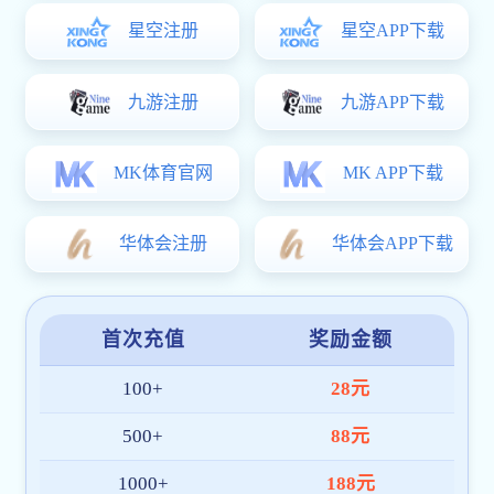
久后重返切尔西阵中。埃斯特旺因伤缺席了多场比
赛，这让球队受到了一定影响。然而，随着他的康复
进展顺利，球迷们对他回归充满期待。本文将从四个
方面详细阐述这一话题：首先，将分析埃斯特旺的受
伤情况及其影响；其次，讨论他在帕尔梅拉斯的康复
训练历程；第三，将探讨他回归切尔西后的重要性；
最后，将展望切尔西未来的表现及其对球队整体战术
的影响。
1、埃斯特旺受伤情况分析
埃斯特旺在本赛季初期遭遇了一次严重的腿部受伤，
这使得他不得不缺席多场关键赛事。作为切尔西的重
要一员，他的受伤给球队带来了显著的不利影响。
在他的缺阵期间，切尔西面临着进攻乏力的问题，多