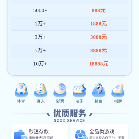
名年轻球员被迫承担起更多责任。虽然他们努力拼
搏，但仍然无法完全填补埃斯特旺留下的空缺。
同时，球队在联赛中的排名也受到了一定程度的波
动。这种情况下，球迷和媒体都对他的恢复寄予厚
望，希望能够尽快看到他重返赛场。
2、帕尔梅拉斯康复训练情况
为了加速恢复，埃斯特旺选择了前往巴西帕尔梅拉斯
进行专业化康复训练。这一决定不仅为他的身体恢复
提供了良好的环境，也让他能够接受更具针对性的治
疗方案。
在帕尔梅拉斯，他与专业医务团队密切合作，每天进
行严格而系统的训练，以增强腿部肌肉力量和灵活