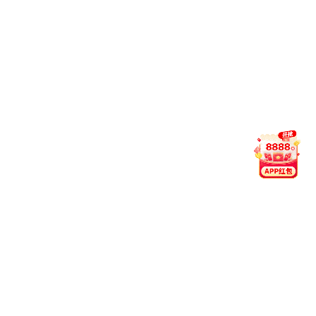
时，他也符合俱乐部长期发展的要求，有助于推动年
轻人才成长和团队整体建设。
S随着谈判逐渐逼近尾声，各方期待看到这一变化能
为博洛尼亚带来振奋人心的新气象。当然，此次变革
并非易事，双方都需共同努力，以应对未来可能遇到
的一系列挑战，实现双赢局面，共同书写崭新的篇
章。
上一篇：
鲁尼分析阿森纳赛程优势或全胜夺…
下一篇：