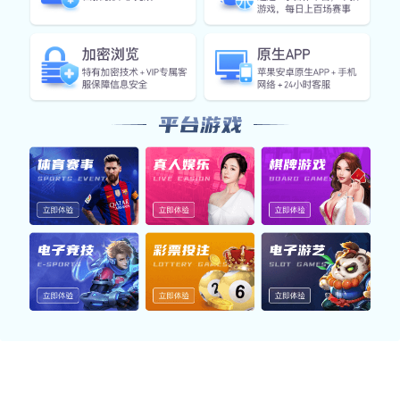
尽管受伤，但罗梅罗和小蜘蛛并没有因此放弃备战，
而是选择进行独自训练。他们充分利用这一段时间，
通过一些低强度、高效率的训练来保持身体状态。这
种坚持不仅体现了他们对自身职业生涯的负责态度，
也展示了他们为球队贡献力量的不懈努力。
独自训练期间，两人主要集中在技术细节以及基础体
能上。比如，小蜘蛛加强了自己的控球技能，而罗梅
罗则重点锻炼自己的防守意识和判断能力。这种相互
激励，使得两人在不影响恢复进程的情况下，依然能
够提高自身实力，为日后的正式比赛做好准备。
此外，这样的独自训练也为两人之间建立起了一种默
契。在未来需要合作的时候，他们能够迅速找到彼此
间配合的方法，从而提升整个球队在场上的表现。这