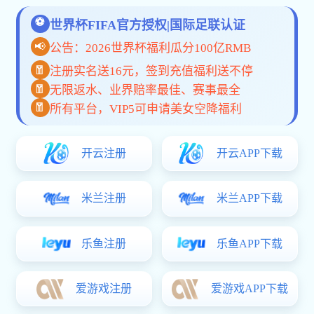
斯卡洛尼谨慎对待伤员罗梅罗与小
蜘蛛独自训练备战比赛
2026-06-20 03:55
38 次阅读
首页
/
体育资讯
在现代足球的竞技环境中，运动员的健康与体能管理
显得尤为重要。阿根廷国家队主教练斯卡洛尼在备战